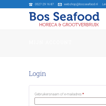
0527-29 16 87
webshop@bosseafood.nl
Le
MIJN ACCOUNT
Login
Vereist
Gebruikersnaam of e-mailadres
*