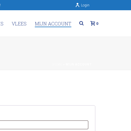
!
Login
IS
VLEES
MIJN ACCOUNT
0
HOME
»
MIJN ACCOUNT