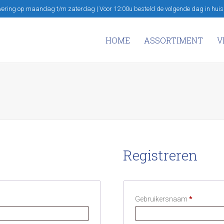
vering op maandag t/m zaterdag | Voor 12:00u besteld de volgende dag in huis
HOME
ASSORTIMENT
V
Registreren
Vereist
Gebruikersnaam
*