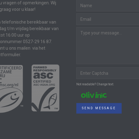
u vragen of opmerkingen. Wij
graag voor u klaar!
jn telefonische bereikbaar van
g t/m vrijdag bereikbaar van
tot 16:00 uur op
oonnummer 0527-29 16 87.
nt u ons mailen via het
tformulier.
Not readable? Change text.
SEND MESSAGE