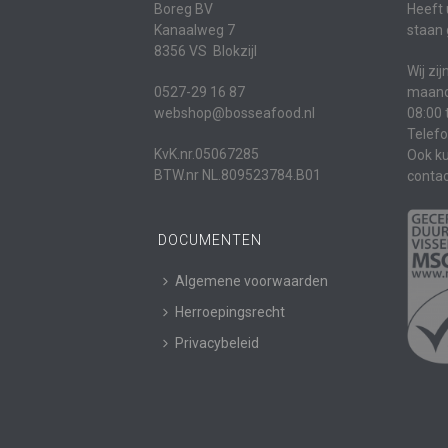
Boreg BV
Heeft 
Kanaalweg 7
staan 
8356 VS Blokzijl
Wij zi
0527-29 16 87
maanda
webshop@bosseafood.nl
08:00 
Telef
KvK.nr.05067285
Ook ku
BTW.nr NL.809523784.B01
contac
DOCUMENTEN
Algemene voorwaarden
Herroepingsrecht
Privacybeleid