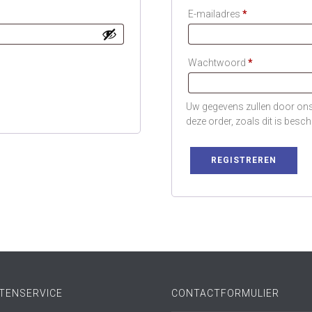
Vereist
E-mailadres
*
Vereist
Wachtwoord
*
Uw gegevens zullen door ons
deze order, zoals dit is besc
REGISTREREN
TENSERVICE
CONTACTFORMULIER