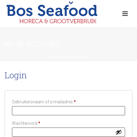
MIJN ACCOUNT
HOME
»
MIJN ACCOUNT
Login
Vereist
Gebruikersnaam of e-mailadres
*
Vereist
Wachtwoord
*