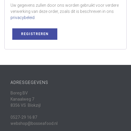
Uw gegevens zullen door ons worden gebruikt voor verdere
verwerking van deze order, zoals dit is beschreven in ons
privacybeleid
.
REGISTREREN
ADRESGEGEVENS
Boreg BV
Kanaalweg 7
8356 VS Blokzijl
0527-29 16 87
webshop@bosseafood.nl