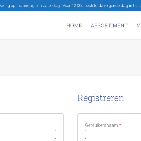
vering op maandag t/m zaterdag | Voor 12:00u besteld de volgende dag in huis
HOME
ASSORTIMENT
V
Registreren
Vereist
Gebruikersnaam
*