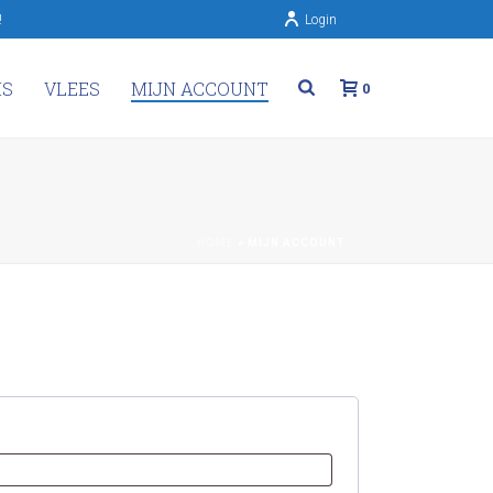
!
Login
IS
VLEES
MIJN ACCOUNT
0
HOME
»
MIJN ACCOUNT