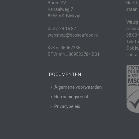
Boreg BV
Heeft 
Kanaalweg 7
staan 
8356 VS Blokzijl
Wij zi
0527-29 16 87
maanda
webshop@bosseafood.nl
08:00 
Telef
KvK.nr.05067285
Ook ku
BTW.nr NL.809523784.B01
contac
DOCUMENTEN
Algemene voorwaarden
Herroepingsrecht
Privacybeleid