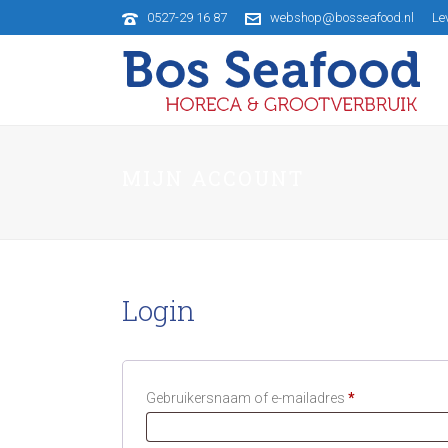
0527-29 16 87
webshop@bosseafood.nl
Le
MIJN ACCOUNT
Login
Vereist
Gebruikersnaam of e-mailadres
*