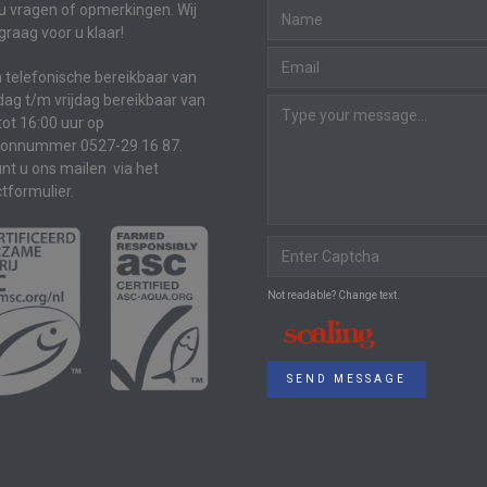
u vragen of opmerkingen. Wij
graag voor u klaar!
jn telefonische bereikbaar van
g t/m vrijdag bereikbaar van
tot 16:00 uur op
oonnummer 0527-29 16 87.
nt u ons mailen via het
tformulier.
Not readable? Change text.
SEND MESSAGE