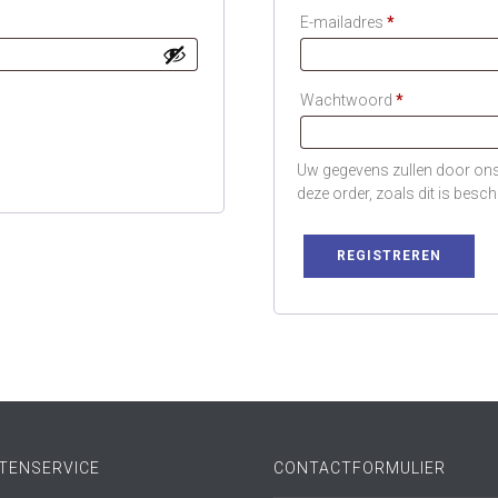
Vereist
E-mailadres
*
Vereist
Wachtwoord
*
Uw gegevens zullen door ons
deze order, zoals dit is besc
REGISTREREN
TENSERVICE
CONTACTFORMULIER