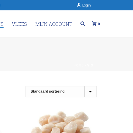
!
Login
IS
VLEES
MIJN ACCOUNT
0
HOME
»
VIS