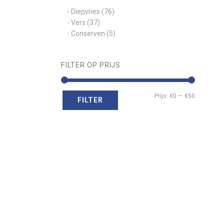
- Diepvries
(76)
- Vers
(37)
- Conserven
(5)
FILTER OP PRIJS
Min.
Max.
Prijs:
€0
—
€50
FILTER
prijs
prijs