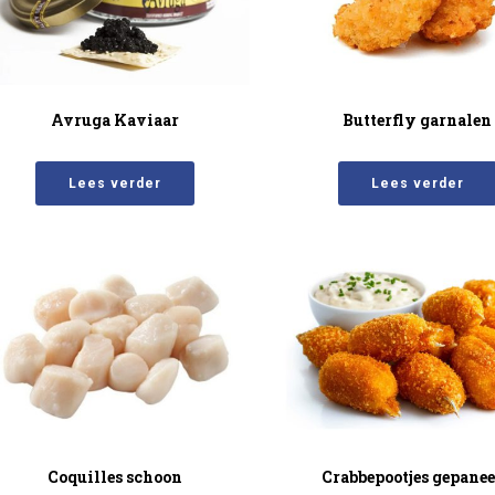
Avruga Kaviaar
Butterfly garnalen
Lees verder
Lees verder
Coquilles schoon
Crabbepootjes gepane