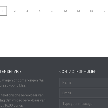
→
1
2
3
4
…
12
13
14
TENSERVICE
CONTACTFORMULIER
u vragen of opmerkingen. Wij
graag voor u klaar!
jn telefonische bereikbaar van
g t/m vrijdag bereikbaar van
tot 16:00 uur op