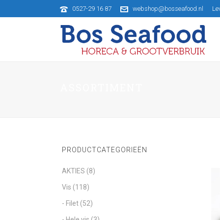
0527-29 16 87
webshop@bosseafood.nl
Le
ASSORTIMENT
PRODUCTCATEGORIEËN
AKTIES
(8)
Vis
(118)
- Filet
(52)
- Hele vis
(3)