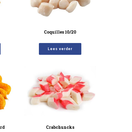
Coquilles 10/20
Lees verder
erd
Crabchuncks