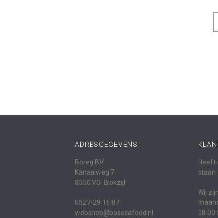
ADRESGEGEVENS
KLAN
Boreg BV
Heeft 
Kanaalweg 7
staan 
8356 VS Blokzijl
Wij zi
0527-29 16 87
maanda
webshop@bosseafood.nl
08:00 