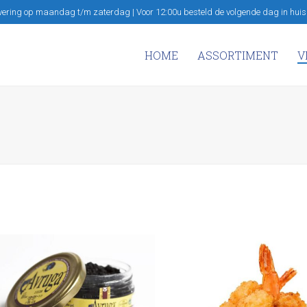
vering op maandag t/m zaterdag | Voor 12:00u besteld de volgende dag in huis
HOME
ASSORTIMENT
V