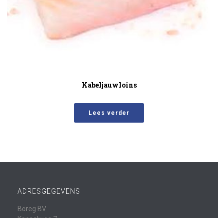
Kabeljauwloins
Lees verder
ADRESGEGEVENS
Boreg BV