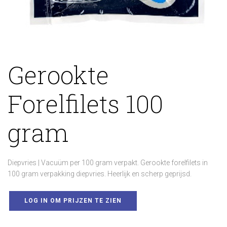
Gerookte
Forelfilets 100
gram
Diepvries | Vacuüm per 100 gram verpakt. Gerookte forelfilets in
100 gram verpakking diepvries. Heerlijk en scherp geprijsd.
LOG IN OM PRIJZEN TE ZIEN