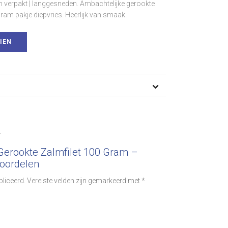
 verpakt | langgesneden. Ambachtelijke gerookte
ram pakje diepvries. Heerlijk van smaak.
IEN
.
Gerookte Zalmfilet 100 Gram –
oordelen
bliceerd.
Vereiste velden zijn gemarkeerd met
*