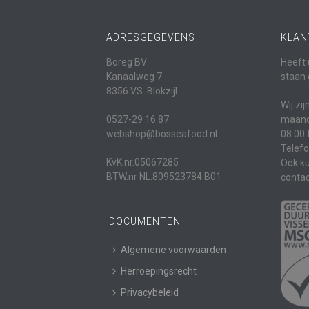
ADRESGEGEVENS
KLAN
Boreg BV
Heeft 
Kanaalweg 7
staan 
8356 VS Blokzijl
Wij zi
0527-29 16 87
maanda
webshop@bosseafood.nl
08:00 
Telef
KvK.nr.05067285
Ook ku
BTW.nr NL.809523784.B01
contac
DOCUMENTEN
Algemene voorwaarden
Herroepingsrecht
Privacybeleid