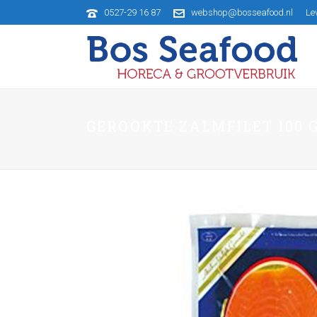
0527-29 16 87
webshop@bosseafood.nl
Le
GEROOKTE ZALMFILET 100