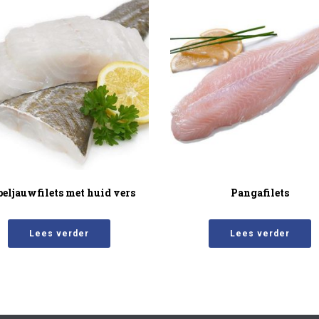
eljauwfilets met huid vers
Pangafilets
Lees verder
Lees verder