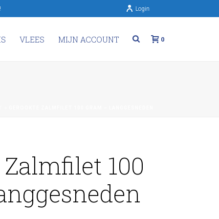
!
Login
IS
VLEES
MIJN ACCOUNT
0
T
»
GEROOKTE ZALMFILET 100 GRAM – LANGGESNEDEN
 Zalmfilet 100
langgesneden