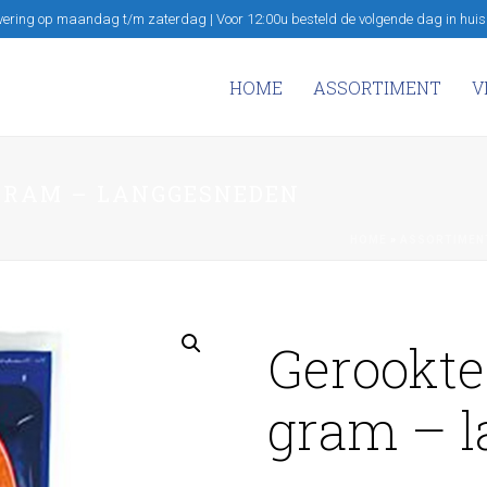
vering op maandag t/m zaterdag | Voor 12:00u besteld de volgende dag in huis
HOME
ASSORTIMENT
V
 GRAM – LANGGESNEDEN
HOME
»
ASSORTIMEN
Gerookte
gram – 