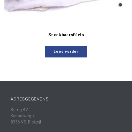
Snoekbaarsfilets
Lees verder
ADRESGEGEVENS
Boreg BV
Kanaalweg 7
8356 VS Blokzijl