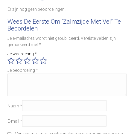
Er zijn nog geen beoordelingen.
Wees De Eerste Om “Zalmzijde Met Vel” Te
Beoordelen
Je e-mailadres wordt niet gepubliceerd.
Vereiste velden zijn
gemarkeerd met
*
Je waardering
*
Je beoordeling
*
Naam
*
E-mail
*
Mijn naam, e-mail en site opslaan in deze browser voor de