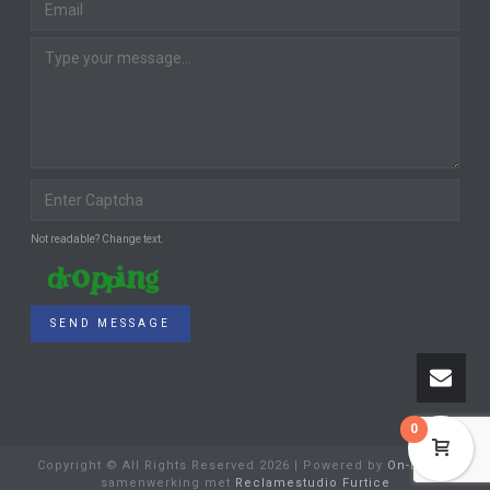
Not readable? Change text.
SEND MESSAGE
0
Copyright © All Rights Reserved
2026 | Powered by
On-Lijn
in
samenwerking met
Reclamestudio Furtice